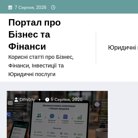
Перейти
7 Серпня, 2026
до
вмісту
Портал про
Бізнес та
Фінанси
Юридичні
Корисні статті про Бізнес,
Фінанси, Інвестиції та
Юридичні послуги
Dmitriy
5 Серпня, 2026