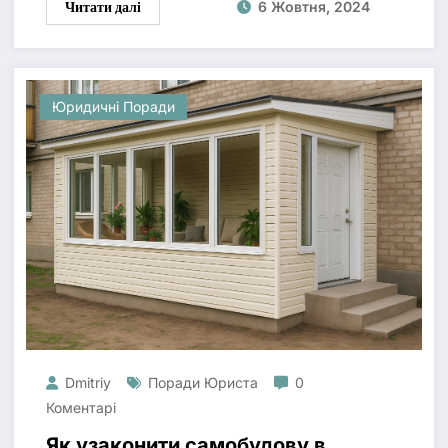
Читати далі
6 Жовтня, 2024
Юридичні Поради
Dmitriy
Поради Юриста
0
Коментарі
Як узаконити самобудову в