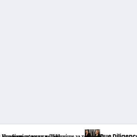
 Diligence при купівлі бізнесу: навіщо він потрібен і 
Мільйо