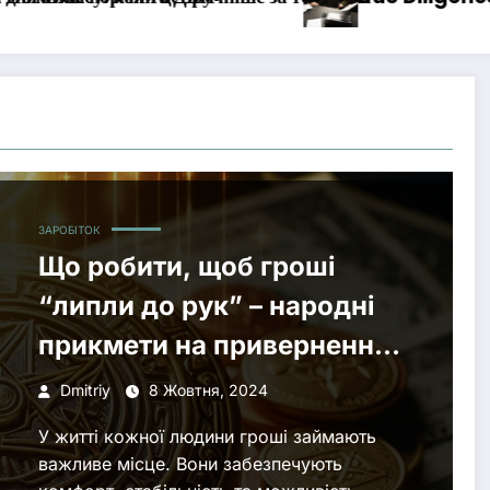
ЗАРОБІТОК
Що робити, щоб гроші
“липли до рук” – народні
прикмети на привернення
багатства
Dmitriy
8 Жовтня, 2024
У житті кожної людини гроші займають
важливе місце. Вони забезпечують