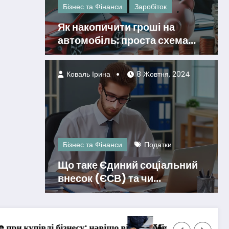
Бізнес та Фінанси
Заробіток
Як накопичити гроші на
автомобіль: проста схема
для досягнення мрії
Коваль Ірина
8 Жовтня, 2024
Бізнес та Фінанси
Податки
Що таке Єдиний соціальний
внесок (ЄСВ) та чи
обов’язково його платити?
що перевіряти
нний штраф за РРО: чому бізнес виграє суди проти пода
Спеціаліза