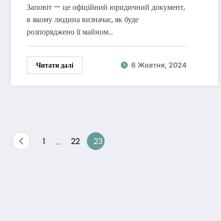
Заповіт — це офіційний юридичний документ,
в якому людина визначає, як буде
розпоряджено її майном…
Читати далі
6 Жовтня, 2024
Пагінація
1
…
22
23
записів