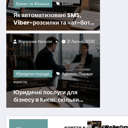
Бізнес та Фінанси
Бізнес
Як автоматизовані SMS,
Viber-розсилки та чат-боти
підвищують лояльність
клієнтів і зменшують
Воронова Наталія
21 Липня, 2026
маркетингові витрати
,
Юридичні поради
Адвокат
Поради
юриста
Юридичні послуги для
бізнесу в Києві: скільки
коштують і на що дивитися
 та HoReCa: Пожежні норми та ДБН
QR-оплата для бізнесу: коли це зручніше за термінал
Due