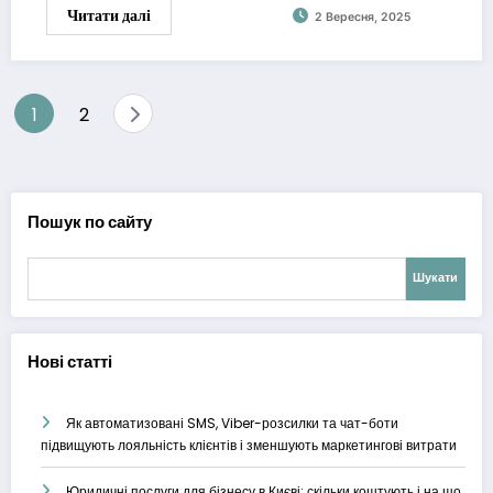
Читати далі
2 Вересня, 2025
Пагінація
1
2
записів
Пошук по сайту
Шукати
Нові статті
Як автоматизовані SMS, Viber-розсилки та чат-боти
підвищують лояльність клієнтів і зменшують маркетингові витрати
Юридичні послуги для бізнесу в Києві: скільки коштують і на що