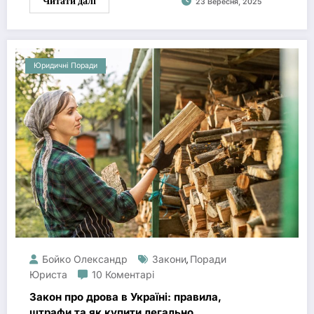
Читати далі
23 Вересня, 2025
Юридичні Поради
Бойко Олександр
Закони
Поради
,
Юриста
10 Коментарі
Закон про дрова в Україні: правила,
штрафи та як купити легально