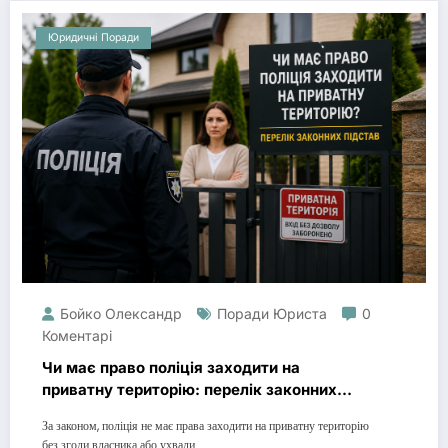
Юридичні Поради
Бойко Олександр
Поради Юриста
0
Коментарі
Чи має право поліція заходити на
приватну територію: перелік законних
підстав
За законом, поліція не має права заходити на приватну територію
без згоди власника або ухвали…