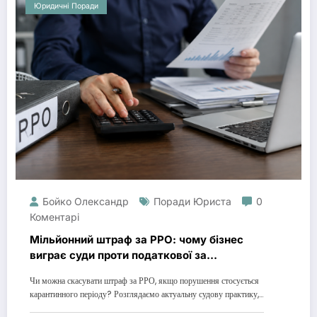
Юридичні Поради
Бойко Олександр
Поради Юриста
0
Коментарі
Мільйонний штраф за РРО: чому бізнес
виграє суди проти податкової за
карантинні періоди
Чи можна скасувати штраф за РРО, якщо порушення стосується
карантинного періоду? Розглядаємо актуальну судову практику,…