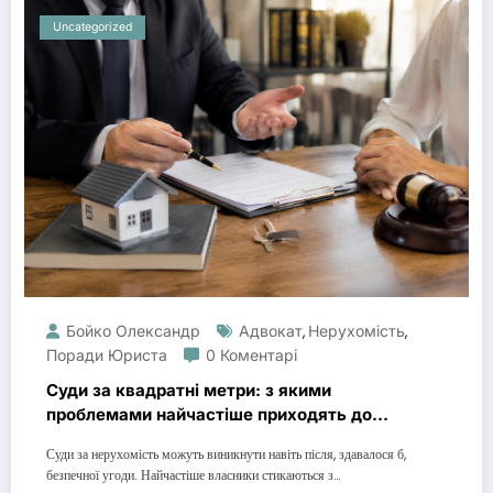
Uncategorized
Бойко Олександр
Адвокат
Нерухомість
,
,
Поради Юриста
0 Коментарі
Суди за квадратні метри: з якими
проблемами найчастіше приходять до
юриста по нерухомості
Суди за нерухомість можуть виникнути навіть після, здавалося б,
безпечної угоди. Найчастіше власники стикаються з…