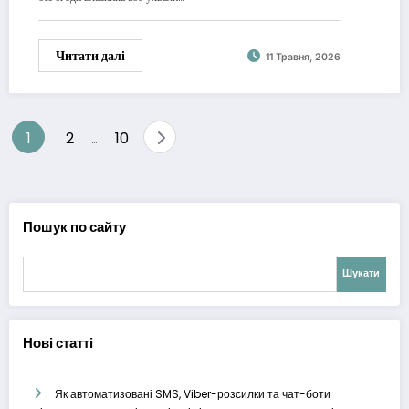
Читати далі
11 Травня, 2026
Пагінація
1
2
10
…
записів
Пошук по сайту
Шукати
Нові статті
Як автоматизовані SMS, Viber-розсилки та чат-боти