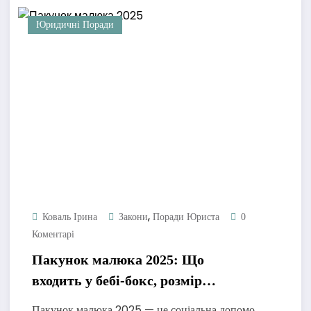
Юридичні Поради
,
Коваль Ірина
Закони
Поради Юриста
0
Коментарі
Пакунок малюка 2025: Що
входить у бебі-бокс, розмір
компенсації та інструкція
Пакунок малюка 2025 — це соціальна допомо