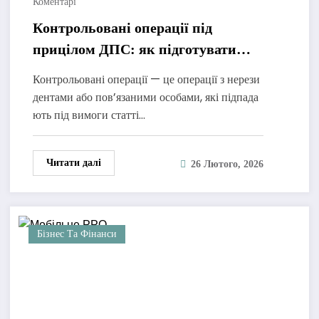
Коментарі
Контрольовані операції під
прицілом ДПС: як підготувати
документацію у 2026 році
Контрольовані операції — це операції з нерези
дентами або пов’язаними особами, які підпада
ють під вимоги статті…
Читати далі
26 Лютого, 2026
Бізнес Та Фінанси