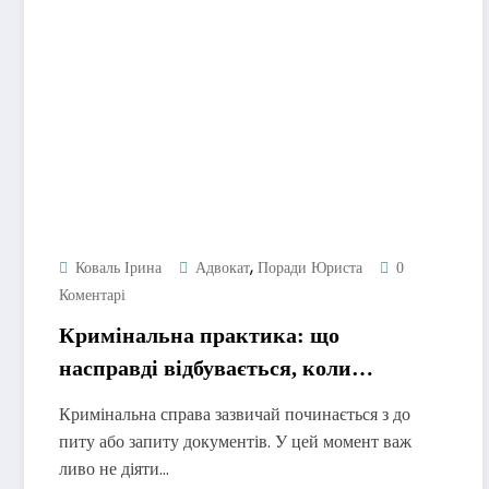
,
Коваль Ірина
Адвокат
Поради Юриста
0
Коментарі
Кримінальна практика: що
насправді відбувається, коли
приходять “з питаннями”
Кримінальна справа зазвичай починається з до
питу або запиту документів. У цей момент важ
ливо не діяти…