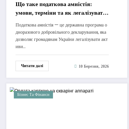
Що таке податкова амністія:
умови, терміни та як легалізувати
доходи в Україні
Податкова амністія — це державна програма о
дноразового добровільного декларування, яка
дозволяє громадянам України легалізувати акт
иви…
Читати далі
10 Березня, 2026
Бізнес Та Фінанси