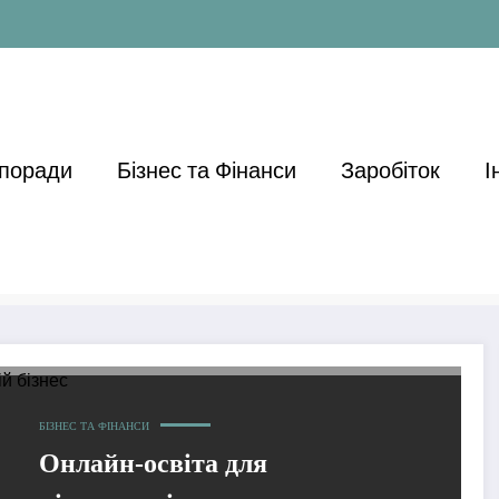
 поради
Бізнес та Фінанси
Заробіток
І
БІЗНЕС ТА ФІНАНСИ
Онлайн-освіта для