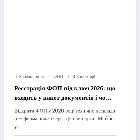
Коваль Ірина
ФОП
0 Коментарі
Реєстрація ФОП під ключ 2026: що
входить у пакет документів і чому
це вигідніше, ніж самостійно
Відкрити ФОП у 2026 році технічно нескладн
о — форма подачі через Дію чи портал Мін'юст
у…