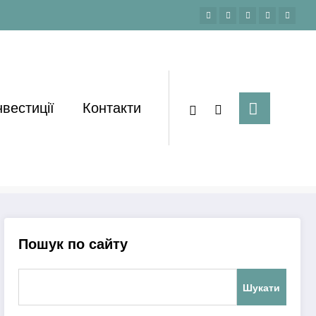
нвестиції
Контакти
Домашня
Коваль Ірина
Пошук по сайту
Шукати