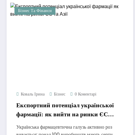
Бізнес Та Фінанси
Коваль Ірина
Бізнес
0 Коментарі
Експортний потенціал української
фармації: як вийти на ринки ЄС
та Азії
Українська фармацевтична галузь активно роз
вивається: понад 100 виробництв мають серти