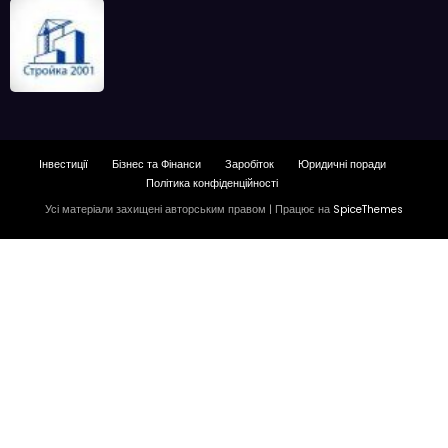
Інвестиції
Бізнес та Фінанси
Заробіток
Юридичні поради
Політика конфіденційності
Усі матеріали захищені авторським правом | Працює на
SpiceThemes