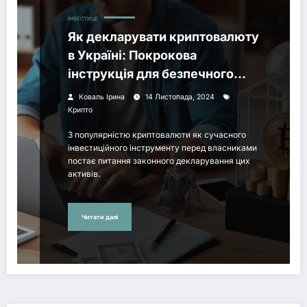
ІНВЕСТИЦІЇ
Як декларувати криптовалюту
в Україні: Покрокова
інструкція для безпечного
володіння цифровими
Коваль Ірина
14 Листопада, 2024
активами
Крипто
З популярністю криптовалюти як сучасного
інвестиційного інструменту перед власниками
постає питання законного декларування цих
активів.
Читати далі