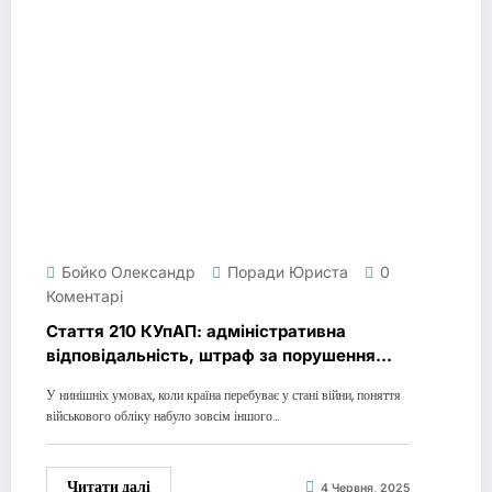
Бойко Олександр
Поради Юриста
0
Коментарі
Стаття 210 КУпАП: адміністративна
відповідальність, штраф за порушення
військового обліку, неявка до ТЦК та
У нинішніх умовах, коли країна перебуває у стані війни, поняття
зміна місця проживання
військового обліку набуло зовсім іншого…
Читати далі
4 Червня, 2025