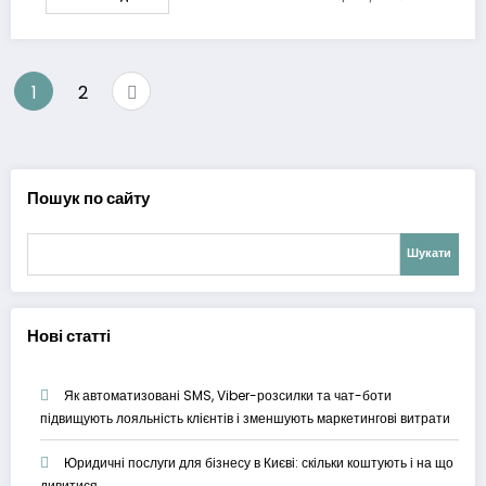
Пагінація
1
2
записів
Пошук по сайту
Шукати
Нові статті
Як автоматизовані SMS, Viber-розсилки та чат-боти
підвищують лояльність клієнтів і зменшують маркетингові витрати
Юридичні послуги для бізнесу в Києві: скільки коштують і на що
дивитися