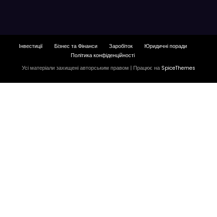
Інвестиції
Бізнес та Фінанси
Заробіток
Юридичні поради
Політика конфіденційності
Усі матеріали захищені авторським правом | Працює на
SpiceThemes