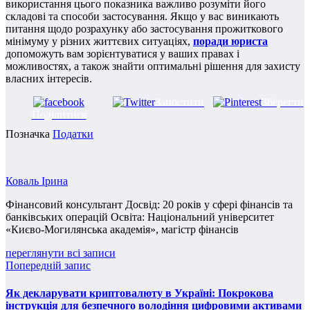
використання цього показника важливо розуміти його
складові та способи застосування. Якщо у вас виникають
питання щодо розрахунку або застосування прожиткового
мінімуму у різних життєвих ситуаціях,
поради юриста
допоможуть вам зорієнтуватися у ваших правах і
можливостях, а також знайти оптимальні рішення для захисту
власних інтересів.
Запостити
Зберегти
Поділитися
Позначка
Податки
Коваль Ірина
Фінансовий консультант Досвід: 20 років у сфері фінансів та
банківських операцій Освіта: Національний університет
«Києво-Могилянська академія», магістр фінансів
переглянути всі записи
Попередній запис
Як декларувати криптовалюту в Україні: Покрокова
інструкція для безпечного володіння цифровими активами