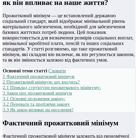
як він впливає на наше життя?
Прожитковий мінімум — це встановлений державою
соціальний стандарт, який відображає мінімальний рівень
матеріального забезпечення, необхідний для забезпечення
базових життєвих потреб людини. Цей показник
використовується для визначення розмірів соціальних виплат,
мінімальної заробітної плати, пенсій та інших соціальних
стандартів. У статті розглянемо, що таке прожитковий
мінімум, які складові він включає, як він регулюється законом,
та як він змінюється залежно від фактичних умов.
Основні теми статті
Сховати
1
Фактичний прожитковий мінімум
2
Прожитковий мінімум: що входить?
2.1
Приклад структури прожиткового мінімуму:
3
Закон про прожитковий мінімум
3.1
Основні положення закону:
3.2
Переваги та проблеми закону
3.3
Як закон впливає на населення?
Фактичний прожитковий мінімум
Фактичний прожитковий мінімум залежить від економічної