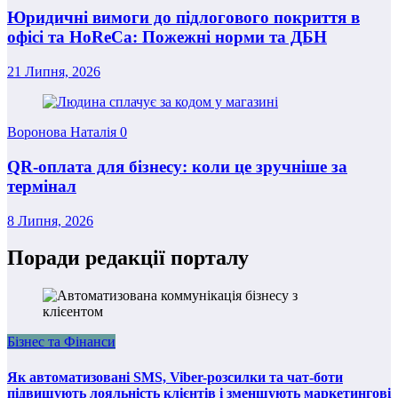
Юридичні вимоги до підлогового покриття в
офісі та HoReCa: Пожежні норми та ДБН
21 Липня, 2026
Воронова Наталія
0
QR-оплата для бізнесу: коли це зручніше за
термінал
8 Липня, 2026
Поради редакції порталу
Бізнес та Фінанси
Як автоматизовані SMS, Viber-розсилки та чат-боти
підвищують лояльність клієнтів і зменшують маркетингові