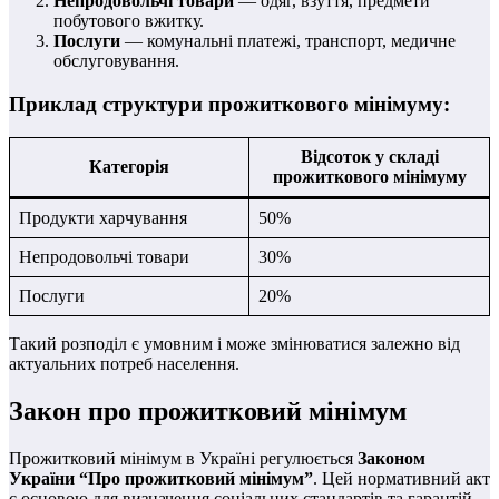
Непродовольчі товари
— одяг, взуття, предмети
побутового вжитку.
Послуги
— комунальні платежі, транспорт, медичне
обслуговування.
Приклад структури прожиткового мінімуму:
Відсоток у складі
Категорія
прожиткового мінімуму
Продукти харчування
50%
Непродовольчі товари
30%
Послуги
20%
Такий розподіл є умовним і може змінюватися залежно від
актуальних потреб населення.
Закон про прожитковий мінімум
Прожитковий мінімум в Україні регулюється
Законом
України “Про прожитковий мінімум”
. Цей нормативний акт
є основою для визначення соціальних стандартів та гарантій.