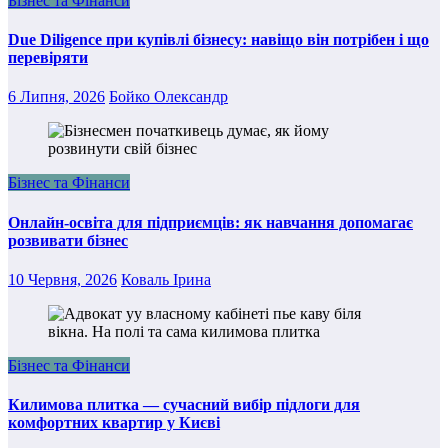
Бізнес та Фінанси
Due Diligence при купівлі бізнесу: навіщо він потрібен і що
перевіряти
6 Липня, 2026
Бойко Олександр
Бізнес та Фінанси
Онлайн-освіта для підприємців: як навчання допомагає
розвивати бізнес
10 Червня, 2026
Коваль Ірина
Бізнес та Фінанси
Килимова плитка — сучасний вибір підлоги для
комфортних квартир у Києві