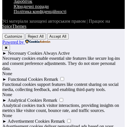
Заробіток
Юридичні поради
Політика конфіденційності
Усі матеріали захищені авторським правом | Працює на
SpiceThemes
Customize
Reject All
Accept All
Powered by
✖
►
Necessary Cookies
Always Active
Necessary cookies enable essential site features like secure log-ins
and consent preference adjustments. They do not store personal
data.
None
►
Functional Cookies
Remark
Functional cookies support features like content sharing on social
media, collecting feedback, and enabling third-party tools.
None
►
Analytical Cookies
Remark
Analytical cookies track visitor interactions, providing insights on
metrics like visitor count, bounce rate, and traffic sources.
None
►
Advertisement Cookies
Remark
Advertisement cookies deliver personalized ads based on your