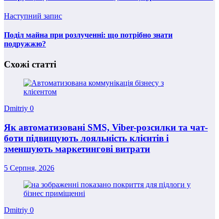
Наступний запис
Поділ майна при розлученні: що потрібно знати
подружжю?
Схожі статті
Dmitriy
0
Як автоматизовані SMS, Viber-розсилки та чат-
боти підвищують лояльність клієнтів і
зменшують маркетингові витрати
5 Серпня, 2026
Dmitriy
0