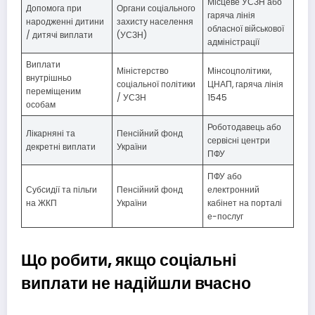
Місцеве УСЗН або
Допомога при
Органи соціального
гаряча лінія
народженні дитини
захисту населення
обласної військової
/ дитячі виплати
(УСЗН)
адміністрації
Виплати
Міністерство
Мінсоцполітики,
внутрішньо
соціальної політики
ЦНАП, гаряча лінія
переміщеним
/ УСЗН
1545
особам
Роботодавець або
Лікарняні та
Пенсійний фонд
сервісні центри
декретні виплати
України
ПФУ
ПФУ або
Субсидії та пільги
Пенсійний фонд
електронний
на ЖКП
України
кабінет на порталі
е-послуг
Що робити, якщо соціальні
виплати не надійшли вчасно