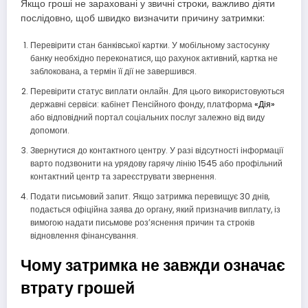
Якщо гроші не зараховані у звичні строки, важливо діяти
послідовно, щоб швидко визначити причину затримки:
Перевірити стан банківської картки. У мобільному застосунку
банку необхідно переконатися, що рахунок активний, картка не
заблокована, а термін її дії не завершився.
Перевірити статус виплати онлайн. Для цього використовуються
державні сервіси: кабінет Пенсійного фонду, платформа
«Дія»
або відповідний портал соціальних послуг залежно від виду
допомоги.
Звернутися до контактного центру. У разі відсутності інформації
варто подзвонити на урядову гарячу лінію 1545 або профільний
контактний центр та зареєструвати звернення.
Подати письмовий запит. Якщо затримка перевищує 30 днів,
подається офіційна заява до органу, який призначив виплату, із
вимогою надати письмове роз’яснення причин та строків
відновлення фінансування.
Чому затримка не завжди означає
втрату грошей