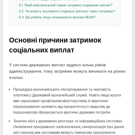
5.1
Який максимальний термін затримки соціальних виплат?
5.2
Чи можуть анулювати соціальну виплату через затримку?
5.3
Що робити, якщо неправильно вказано IBAN?
Основні причини затримок
соціальних виплат
У системі державних виплат задіяно кілька рівнів
адміністрування, тому затримки можуть виникати на різних
етапах:
Процедура казначейського обслуговування та черговість
платежів у Державній казначейській службі. Навіть якщо кошти
вже нараховані профільним міністерством, їх фактичне
перерахування залежить від пріоритетності видатків, де
першочергово фінансуються критичні державні потреби.
Технічні збої у державних реєстрах та інформаційних системах.
Оновлення програмного забезпечення, синхронізація баз даних
або перехід між системами можуть тимчасово призупиняти