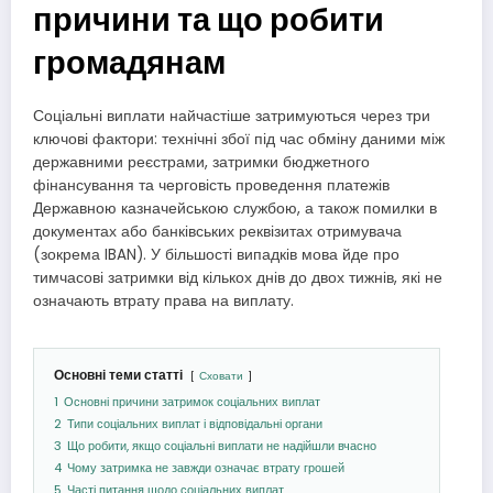
причини та що робити
громадянам
Соціальні виплати найчастіше затримуються через три
ключові фактори: технічні збої під час обміну даними між
державними реєстрами, затримки бюджетного
фінансування та черговість проведення платежів
Державною казначейською службою, а також помилки в
документах або банківських реквізитах отримувача
(зокрема IBAN). У більшості випадків мова йде про
тимчасові затримки від кількох днів до двох тижнів, які не
означають втрату права на виплату.
Основні теми статті
Сховати
1
Основні причини затримок соціальних виплат
2
Типи соціальних виплат і відповідальні органи
3
Що робити, якщо соціальні виплати не надійшли вчасно
4
Чому затримка не завжди означає втрату грошей
5
Часті питання щодо соціальних виплат