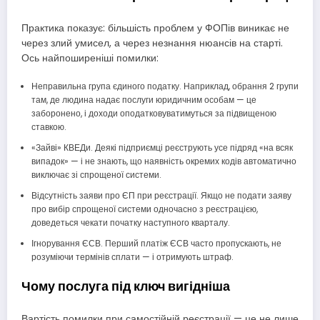
Практика показує: більшість проблем у ФОПів виникає не
через злий умисел, а через незнання нюансів на старті.
Ось найпоширеніші помилки:
Неправильна група єдиного податку. Наприклад, обрання 2 групи
там, де людина надає послуги юридичним особам — це
заборонено, і доходи оподатковуватимуться за підвищеною
ставкою.
«Зайві» КВЕДи. Деякі підприємці реєструють усе підряд «на всяк
випадок» — і не знають, що наявність окремих кодів автоматично
виключає зі спрощеної системи.
Відсутність заяви про ЄП при реєстрації. Якщо не подати заяву
про вибір спрощеної системи одночасно з реєстрацією,
доведеться чекати початку наступного кварталу.
Ігнорування ЄСВ. Перший платіж ЄСВ часто пропускають, не
розуміючи термінів сплати — і отримують штраф.
Чому послуга під ключ вигідніша
Вартість помилки при самостійній реєстрації — це не лише