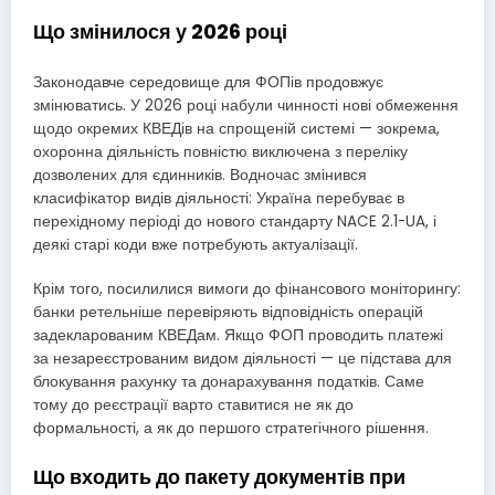
Що змінилося у 2026 році
Законодавче середовище для ФОПів продовжує
змінюватись. У 2026 році набули чинності нові обмеження
щодо окремих КВЕДів на спрощеній системі — зокрема,
охоронна діяльність повністю виключена з переліку
дозволених для єдинників. Водночас змінився
класифікатор видів діяльності: Україна перебуває в
перехідному періоді до нового стандарту NACE 2.1-UA, і
деякі старі коди вже потребують актуалізації.
Крім того, посилилися вимоги до фінансового моніторингу:
банки ретельніше перевіряють відповідність операцій
задекларованим КВЕДам. Якщо ФОП проводить платежі
за незареєстрованим видом діяльності — це підстава для
блокування рахунку та донарахування податків. Саме
тому до реєстрації варто ставитися не як до
формальності, а як до першого стратегічного рішення.
Що входить до пакету документів при