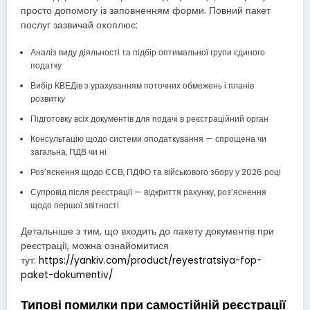
просто допомогу із заповненням форми. Повний пакет
послуг зазвичай охоплює:
Аналіз виду діяльності та підбір оптимальної групи єдиного
податку
Вибір КВЕДів з урахуванням поточних обмежень і планів
розвитку
Підготовку всіх документів для подачі в реєстраційний орган
Консультацію щодо системи оподаткування — спрощена чи
загальна, ПДВ чи ні
Роз’яснення щодо ЄСВ, ПДФО та військового збору у 2026 році
Супровід після реєстрації — відкриття рахунку, роз’яснення
щодо першої звітності
Детальніше з тим, що входить до пакету документів при
реєстрації, можна ознайомитися
тут:
https://yankiv.com/product/reyestratsiya-fop-
paket-dokumentiv/
Типові помилки при самостійній реєстрації