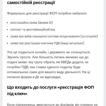
самостійній реєстрації
Формально для реєстрації ФОП потрібно небагато:
реєстраційна заява (форма 10)
паспорт та ідентифікаційний код
заява про вибір спрощеної системи оподаткування (за потреби)
заява про реєстрацію платника ПДВ (якщо актуально)
Усе це подається онлайн, і держмито не сплачується.
Звучить просто. Але більшість питань виникає ще до
подачі заяви: яку групу обрати, які КВЕДи додати, чи
потрібен ПДВ, яка ставка єдиного податку буде
оптимальною саме для вашого виду діяльності. На ці
питання форма в Дії не відповідає.
Що входить до послуги «реєстрація ФОП
під ключ»
Коли підприємець звертається до фахівців, він отримує не