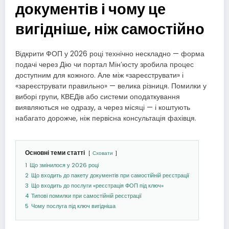
документів і чому це
вигідніше, ніж самостійно
Відкрити ФОП у 2026 році технічно нескладно — форма
подачі через Дію чи портал Мін’юсту зробила процес
доступним для кожного. Але між «зареєструвати» і
«зареєструвати правильно» — велика різниця. Помилки у
виборі групи, КВЕДів або системи оподаткування
виявляються не одразу, а через місяці — і коштують
набагато дорожче, ніж первісна консультація фахівця.
Основні теми статті
Сховати
1
Що змінилося у 2026 році
2
Що входить до пакету документів при самостійній реєстрації
3
Що входить до послуги «реєстрація ФОП під ключ»
4
Типові помилки при самостійній реєстрації
5
Чому послуга під ключ вигідніша