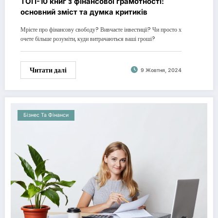
ТОП-10 книг з фінансової грамотності:
основний зміст та думка критиків
Мрієте про фінансову свободу? Вивчаєте інвестиції? Чи просто х
очете більше розуміти, куди витрачаються ваші гроші?
Читати далі
9 Жовтня, 2024
Бізнес Та Фінанси