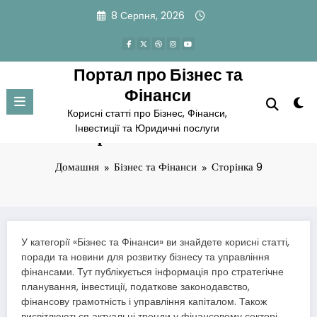
Перейти
8 Серпня, 2026
до
вмісту
Портал про Бізнес та
Фінанси
Корисні статті про Бізнес, Фінанси,
Інвестиції та Юридичні послуги
Категорія: Бізнес та Фінанси
Домашня
Бізнес та Фінанси
Сторінка 9
У категорії «Бізнес та Фінанси» ви знайдете корисні статті,
поради та новини для розвитку бізнесу та управління
фінансами. Тут публікується інформація про стратегічне
планування, інвестиції, податкове законодавство,
фінансову грамотність і управління капіталом. Також
висвітлюються актуальні тренди у фінансовому секторі,