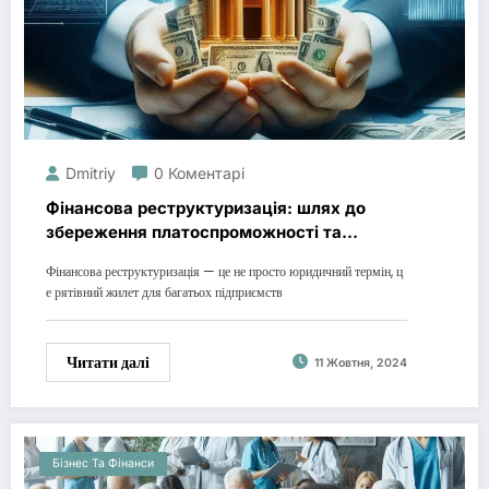
Dmitriy
0 Коментарі
Фінансова реструктуризація: шлях до
збереження платоспроможності та
уникнення банкрутства
Фінансова реструктуризація — це не просто юридичний термін, ц
е рятівний жилет для багатьох підприємств
Читати далі
11 Жовтня, 2024
Бізнес Та Фінанси