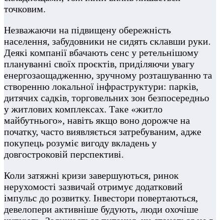
точковим.
Незважаючи на підвищену обережність
населення, забудовники не сидять склавши руки.
Деякі компанії вбачають сенс у ретельнішому
плануванні своїх проєктів, приділяючи увагу
енергозаощадженню, зручному розташуванню та
створенню локальної інфраструктури: парків,
дитячих садків, торговельних зон безпосередньо
у житлових комплексах. Таке «житло
майбутнього», навіть якщо воно дорожче на
початку, часто виявляється затребуваним, адже
покупець розуміє вигоду вкладень у
довгостроковій перспективі.
Коли затяжні кризи завершуються, ринок
нерухомості зазвичай отримує додатковий
імпульс до розвитку. Інвестори повертаються,
девелопери активніше будують, люди охочіше