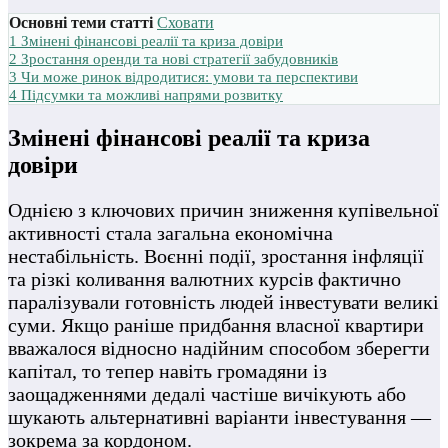
Основні теми статті
Сховати
1
Змінені фінансові реалії та криза довіри
2
Зростання оренди та нові стратегії забудовників
3
Чи може ринок відродитися: умови та перспективи
4
Підсумки та можливі напрями розвитку
Змінені фінансові реалії та криза
довіри
Однією з ключових причин зниження купівельної
активності стала загальна економічна
нестабільність. Воєнні події, зростання інфляції
та різкі коливання валютних курсів фактично
паралізували готовність людей інвестувати великі
суми. Якщо раніше придбання власної квартири
вважалося відносно надійним способом зберегти
капітал, то тепер навіть громадяни із
заощадженнями дедалі частіше вичікують або
шукають альтернативні варіанти інвестування —
зокрема за кордоном.