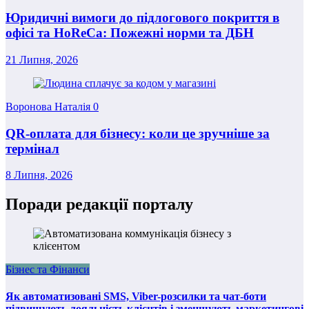
Юридичні вимоги до підлогового покриття в
офісі та HoReCa: Пожежні норми та ДБН
21 Липня, 2026
Воронова Наталія
0
QR-оплата для бізнесу: коли це зручніше за
термінал
8 Липня, 2026
Поради редакції порталу
Бізнес та Фінанси
Як автоматизовані SMS, Viber-розсилки та чат-боти
підвищують лояльність клієнтів і зменшують маркетингові