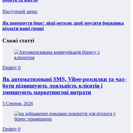
Наступний запис
Як повернути борг: дієві методи, щоб змусити боржника
віддати ваші гроші
Схожі статті
Dmitriy
0
Як автоматизовані SMS, Viber-розсилки та чат-
боти підвищують лояльність клієнтів і
зменшують маркетингові витрати
5 Серпня, 2026
Dmitriy
0