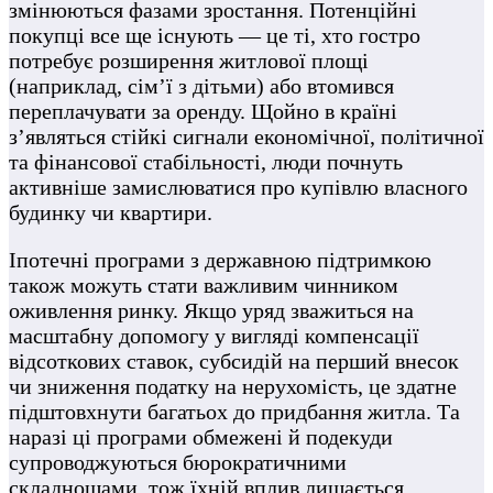
змінюються фазами зростання. Потенційні
покупці все ще існують — це ті, хто гостро
потребує розширення житлової площі
(наприклад, сім’ї з дітьми) або втомився
переплачувати за оренду. Щойно в країні
з’являться стійкі сигнали економічної, політичної
та фінансової стабільності, люди почнуть
активніше замислюватися про купівлю власного
будинку чи квартири.
Іпотечні програми з державною підтримкою
також можуть стати важливим чинником
оживлення ринку. Якщо уряд зважиться на
масштабну допомогу у вигляді компенсації
відсоткових ставок, субсидій на перший внесок
чи зниження податку на нерухомість, це здатне
підштовхнути багатьох до придбання житла. Та
наразі ці програми обмежені й подекуди
супроводжуються бюрократичними
складнощами, тож їхній вплив лишається