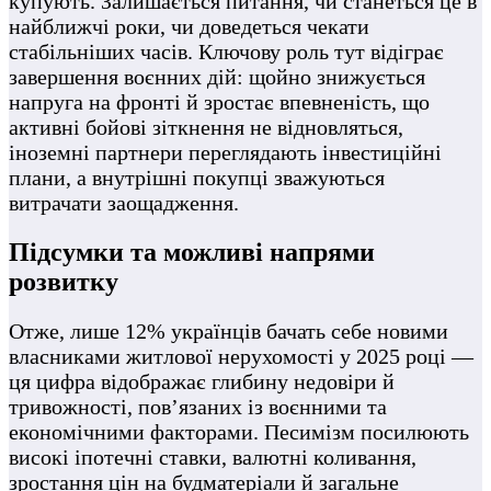
купують. Залишається питання, чи станеться це в
найближчі роки, чи доведеться чекати
стабільніших часів. Ключову роль тут відіграє
завершення воєнних дій: щойно знижується
напруга на фронті й зростає впевненість, що
активні бойові зіткнення не відновляться,
іноземні партнери переглядають інвестиційні
плани, а внутрішні покупці зважуються
витрачати заощадження.
Підсумки та можливі напрями
розвитку
Отже, лише 12% українців бачать себе новими
власниками житлової нерухомості у 2025 році —
ця цифра відображає глибину недовіри й
тривожності, пов’язаних із воєнними та
економічними факторами. Песимізм посилюють
високі іпотечні ставки, валютні коливання,
зростання цін на будматеріали й загальне