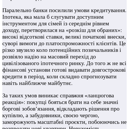
Паралельно банки посилили умови кредитування.
Іпотека, яка мала б слугувати доступним
інструментом для сімей із середнім рівнем
доходу, перетворилася на «розкіш для обраних»:
високі відсоткові ставки, великі початкові внески,
суворі вимоги до платоспроможності клієнтів. Це
різко звузило коло потенційних позичальників і
розвіяло надію на масовий перехід до
цивілізованого іпотечного ринку. До того ж не всі
фінансові установи готові видавати довгострокові
кредити в період, коли складно спрогнозувати
навіть найближче майбутнє.
За таких умов виникає справжня «ланцюгова
реакція»: покупці бояться брати на себе значні
боргові зобов’язання, відкладають рішення про
купівлю, а забудовники, своєю чергою,
заморожують масштабні проєкти, побоюючись не
розпродати нові квартири. Нерухомість