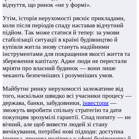
відчуття, що ринок «не у формі».
Утім, історія нерухомості рясніє прикладами,
коли після періодів спаду наставав відчутний
підйом. Так може статися й тепер: за умови
стабілізації ситуації в країні будівництво й
купівля житла знову стануть надійними
інструментами для покращення якості життя та
збереження капіталу. Адже люди не перестали
мріяти про власний будинок — вони лише
чекають безпечніших і розумніших умов.
Майбутнє ринку нерухомості залежатиме від
того, наскільки швидко всі учасники процесу —
держава, банки, забудовники,
інвестори
—
зможуть виробити спільну стратегію та дати
покупцям зрозумілі гарантії. Спад попиту — не
вічний, але щоб вивести людей зі стану
вичікування, потрібні нові підходи: доступна
іпотека, прозора політика у сфері будівництва й