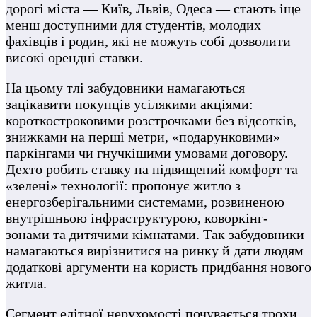
дорогі міста — Київ, Львів, Одеса — стають іще
менш доступними для студентів, молодих
фахівців і родин, які не можуть собі дозволити
високі орендні ставки.
На цьому тлі забудовники намагаються
зацікавити покупців усілякими акціями:
короткостроковими розстрочками без відсотків,
знижками на перші метри, «подарунковими»
паркінгами чи гнучкішими умовами договору.
Дехто робить ставку на підвищений комфорт та
«зелені» технології: пропонує житло з
енергозберігальними системами, розвиненою
внутрішньою інфраструктурою, коворкінг-
зонами та дитячими кімнатами. Так забудовники
намагаються вирізнитися на ринку й дати людям
додаткові аргументи на користь придбання нового
житла.
Сегмент елітної нерухомості почувається трохи