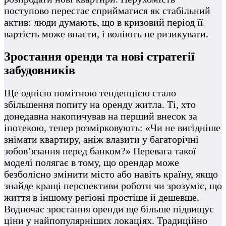
поступово перестає сприйматися як стабільний
актив: люди думають, що в кризовий період її
вартість може впасти, і воліють не ризикувати.
Зростання оренди та нові стратегії
забудовників
Ще однією помітною тенденцією стало
збільшення попиту на оренду житла. Ті, хто
донедавна накопичував на перший внесок за
іпотекою, тепер розмірковують: «Чи не вигідніше
знімати квартиру, аніж влазити у багаторічні
зобов’язання перед банком?» Перевага такої
моделі полягає в тому, що орендар може
безболісно змінити місто або навіть країну, якщо
знайде кращі перспективи роботи чи зрозуміє, що
життя в іншому регіоні простіше й дешевше.
Водночас зростання оренди ще більше підвищує
ціни у найпопулярніших локаціях. Традиційно