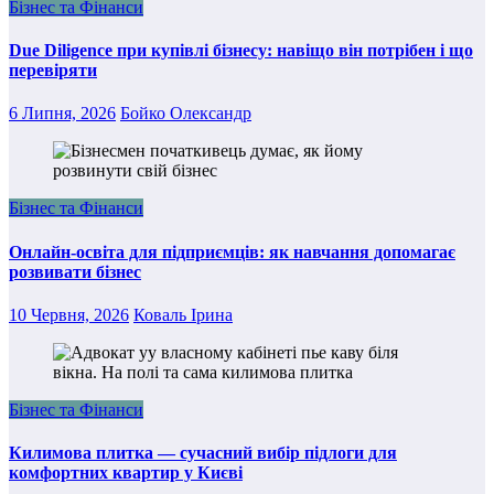
Бізнес та Фінанси
Due Diligence при купівлі бізнесу: навіщо він потрібен і що
перевіряти
6 Липня, 2026
Бойко Олександр
Бізнес та Фінанси
Онлайн-освіта для підприємців: як навчання допомагає
розвивати бізнес
10 Червня, 2026
Коваль Ірина
Бізнес та Фінанси
Килимова плитка — сучасний вибір підлоги для
комфортних квартир у Києві