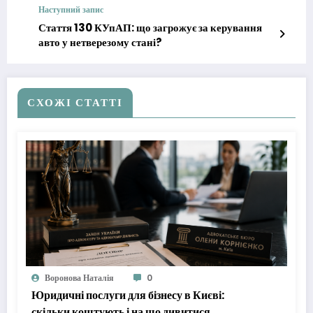
Наступний запис
Стаття 130 КУпАП: що загрожує за керування
авто у нетверезому стані?
СХОЖІ СТАТТІ
Воронова Наталія
0
Юридичні послуги для бізнесу в Києві:
скільки коштують і на що дивитися