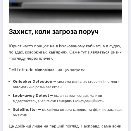
Захист, коли загроза поруч
Юрист часто працює не в ізольованому кабінеті, а в судах,
поїздах, коворкінгах, кав’ярнях. Саме тут з’являється ризик
«погляду через плече».
Dell Latitude відповідає і на цю загрозу:
Onlooker Detection
— система визначає сторонній погляд і
автоматично розмиває екран.
Look-away Detect
— екран затемнюється, коли ви
відвертаєтесь, зберігаючи і енергію, і конфіденційність.
SafeShutter
— механічна шторка камери, яка фізично закриває
об’єктив.
Це дрібниці лише на перший погляд. Насправді саме вони