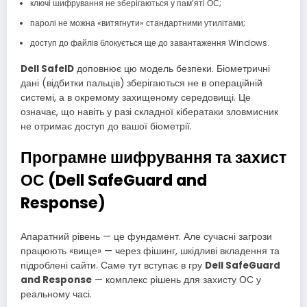
ключі шифрування не зберігаються у пам’яті ОС;
паролі не можна «витягнути» стандартними утилітами;
доступ до файлів блокується ще до завантаження Windows.
Dell SafeID
доповнює цю модель безпеки. Біометричні
дані (відбитки пальців) зберігаються не в операційній
системі, а в окремому захищеному середовищі. Це
означає, що навіть у разі складної кібератаки зловмисник
не отримає доступ до вашої біометрії.
Програмне шифрування та захист
ОС (Dell SafeGuard and
Response)
Апаратний рівень — це фундамент. Але сучасні загрози
працюють «вище» — через фішинг, шкідливі вкладення та
підроблені сайти. Саме тут вступає в гру
Dell SafeGuard
and Response
— комплекс рішень для захисту ОС у
реальному часі.