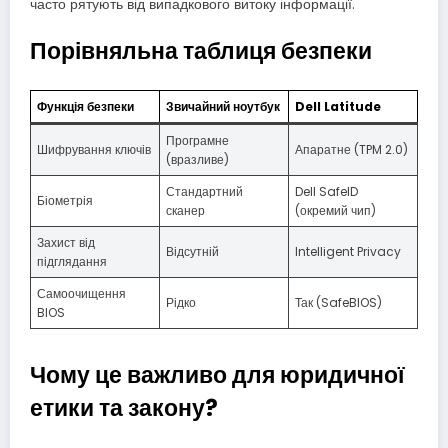
часто рятують від випадкового витоку інформації.
Порівняльна таблиця безпеки
Функція безпеки
Звичайний ноутбук
Dell Latitude
Програмне
Шифрування ключів
Апаратне (TPM 2.0)
(вразливе)
Стандартний
Dell SafeID
Біометрія
сканер
(окремий чип)
Захист від
Відсутній
Intelligent Privacy
підглядання
Самоочищення
Рідко
Так (SafeBIOS)
BIOS
Чому це важливо для юридичної
етики та закону?