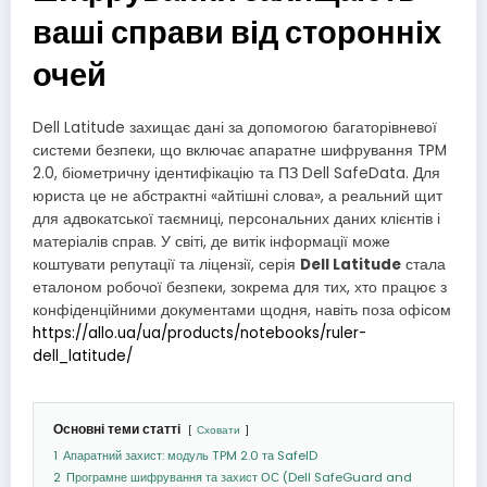
ваші справи від сторонніх
очей
Dell Latitude захищає дані за допомогою багаторівневої
системи безпеки, що включає апаратне шифрування TPM
2.0, біометричну ідентифікацію та ПЗ Dell SafeData. Для
юриста це не абстрактні «айтішні слова», а реальний щит
для адвокатської таємниці, персональних даних клієнтів і
матеріалів справ. У світі, де витік інформації може
коштувати репутації та ліцензії, серія
Dell Latitude
стала
еталоном робочої безпеки, зокрема для тих, хто працює з
конфіденційними документами щодня, навіть поза офісом
https://allo.ua/ua/products/notebooks/ruler-
dell_latitude/
Основні теми статті
Сховати
1
Апаратний захист: модуль TPM 2.0 та SafeID
2
Програмне шифрування та захист ОС (Dell SafeGuard and