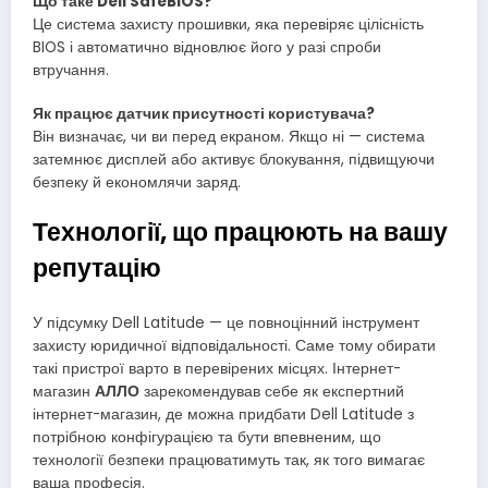
Що таке Dell SafeBIOS?
Це система захисту прошивки, яка перевіряє цілісність
BIOS і автоматично відновлює його у разі спроби
втручання.
Як працює датчик присутності користувача?
Він визначає, чи ви перед екраном. Якщо ні — система
затемнює дисплей або активує блокування, підвищуючи
безпеку й економлячи заряд.
Технології, що працюють на вашу
репутацію
У підсумку Dell Latitude — це повноцінний інструмент
захисту юридичної відповідальності. Саме тому обирати
такі пристрої варто в перевірених місцях. Інтернет-
магазин
АЛЛО
зарекомендував себе як експертний
інтернет-магазин, де можна придбати Dell Latitude з
потрібною конфігурацією та бути впевненим, що
технології безпеки працюватимуть так, як того вимагає
ваша професія.