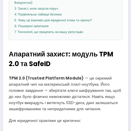
Response)
3
Захист, коли загроза поруч
4
Порівняльна таблиця безпеки
5
Чому це важливо для юридичної етики та закону?
6
Поширені запитання
7
Технології, що працюють на вашу репутацію
Апаратний захист: модуль TPM
2.0 та SafeID
TPM 2.0 (Trusted Platform Module)
— це окремий
апаратний чип на материнській платі ноутбука. Його
головне завдання — зберігати ключі шифрування так, щоб
до них було фізично неможливо дістатися. Навіть якщо
ноутбук викрадуть і витягнуть SSD-диск, дані залишаться
зашифрованими та непридатними для читання.
Для юридичної практики це критично: