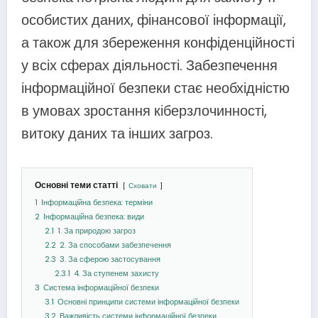
особистих даних, фінансової інформації,
а також для збереження конфіденційності
у всіх сферах діяльності. Забезпечення
інформаційної безпеки стає необхідністю
в умовах зростання кіберзлочинності,
витоку даних та інших загроз.
Основні теми статті
Сховати
1
Інформаційна безпека: терміни
2
Інформаційна безпека: види
2.1
1. За природою загроз
2.2
2. За способами забезпечення
2.3
3. За сферою застосування
2.3.1
4. За ступенем захисту
3
Система інформаційної безпеки
3.1
Основні принципи системи інформаційної безпеки
3.2
Важливість системи інформаційної безпеки